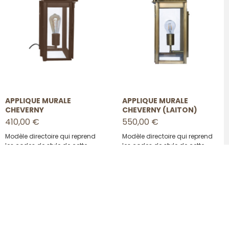
APPLIQUE MURALE
APPLIQUE MURALE
CHEVERNY
CHEVERNY (LAITON)
410,00 €
550,00 €
Modèle directoire qui reprend
Modèle directoire qui reprend
les codes de style de cette
les codes de style de cette
époque avec les découpes en
époque avec les découpes en
forme de cannelures et la
forme de cannelures et la
droiture de ses lignes…
droiture de ses lignes...