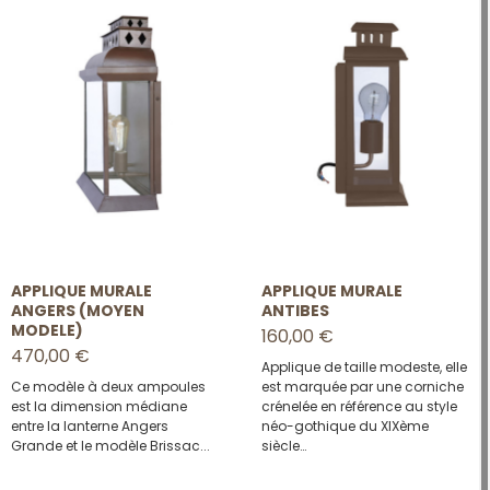
APPLIQUE MURALE
APPLIQUE MURALE
ANGERS (MOYEN
ANTIBES
MODELE)
160,00 €
470,00 €
Applique de taille modeste, elle
Ce modèle à deux ampoules
est marquée par une corniche
est la dimension médiane
crénelée en référence au style
entre la lanterne
Angers
néo-gothique du XIXème
Grande
et le modèle
Brissac
...
siècle…